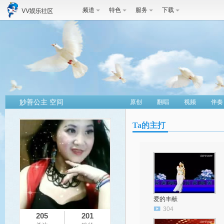
频道
特色
服务
下载
妙善公主 空间
原创
翻唱
视频
伴奏
Ta的主打
爱的丰献
304
205
201