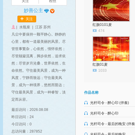
关注
粉丝
妙善公主
关注
红旗0101麦
|
水瓶座
|
江苏 苏州
474
凡尘中要保持一颗平静心。静静的
心里，都有一道最美丽的风景。尽
管世事繁杂，心依然，情怀依然；
尽管颠簸流离，脚步依然，追求依
然；尽管岁月沧桑，世界依然，生
红旗01麦
命依然。守住最美风景，成为一种
1033
风度，宁静而致远；守住最美风
景，成为一种境界，悠然而豁达；
守住最美风景，成为一种睿智，淡
作品名称
定而从容。
光杆司令 - 醉心印 (伴奏)
最后访问：2026.08.08
光杆司令 - 醉心印
昨日访问：24
光杆司令 - 最后的晚安 (伴奏
今日访问：0
总访问量：287852
光杆司令 - 最后的晚安