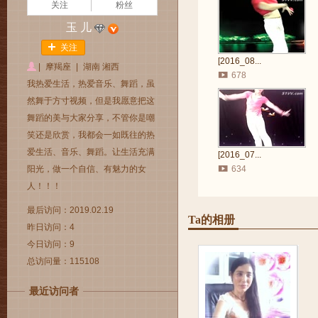
关注
粉丝
玉 儿
关注
[2016_08...
|
摩羯座
|
湖南 湘西
678
我热爱生活，热爱音乐、舞蹈，虽
然舞于方寸视频，但是我愿意把这
舞蹈的美与大家分享，不管你是嘲
笑还是欣赏，我都会一如既往的热
爱生活、音乐、舞蹈。让生活充满
[2016_07...
阳光，做一个自信、有魅力的女
634
人！！！
最后访问：2019.02.19
Ta的相册
昨日访问：4
今日访问：9
总访问量：115108
最近访问者