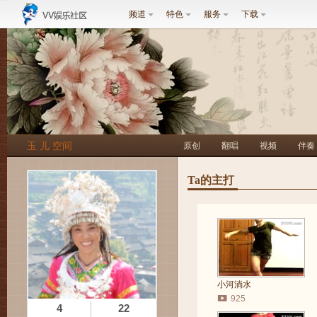
频道
特色
服务
下载
玉 儿 空间
原创
翻唱
视频
伴奏
Ta的主打
小河淌水
925
4
22