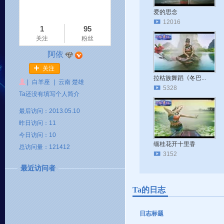
爱的思念
12016
1
95
关注
粉丝
阿依
关注
拉枯族舞蹈《冬巴...
|
白羊座
|
云南 楚雄
5328
Ta还没有填写个人简介
最后访问：2013.05.10
昨日访问：11
今日访问：10
缅桂花开十里香
总访问量：121412
3152
最近访问者
Ta的日志
日志标题