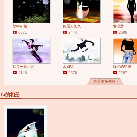
梦中新娘
但愿人长久
发现爱
6071
2444
2688
我是一条小河
水姻缘
醉过的空虚
4146
2576
2297
查看更多视频
Ta的相册