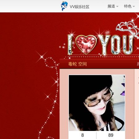
频道
特色
毒蛇 空间
8
89