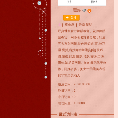
关注
粉丝
毒蛇
关注
|
双鱼座
|
云南 昆明
经典世家官方舞蹈教官、花帅舞蹈
团教官，网络著名舞者毒蛇，精通
五大系列网舞,特色舞柔姿[扇].技巧
滑.慢摇,所授舞种舞柔姿[扇].技巧
滑.慢摇.韵滑.慢飘.飞飘.慢嗨.柔嗨.
形体.踏足等网舞。她的舞蹈优美典
雅，阿娜多姿，把女士的柔美表现
的非常柔美动人
最后访问：2026.08.06
昨日访问：2
今日访问：0
总访问量：133689
最近访问者