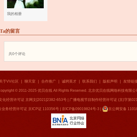
我的相册
Ta的留言
共
0
个评论
关于VV社区
|
聊天室
|
合作推广
|
诚聘英才
|
联系我们
|
版权声明
|
友情链
opyright © 2011-2025 优贝在线 All Rights Reserved. 北京优贝在线网络科技有限
化经营许可证 京网文[2021]2382-653号
|
广播电视节目制作经营许可证 (京)字第021
务经营许可证 京ICP证 110356号
|
京ICP备09019824号-3
|
京公网安备 11010