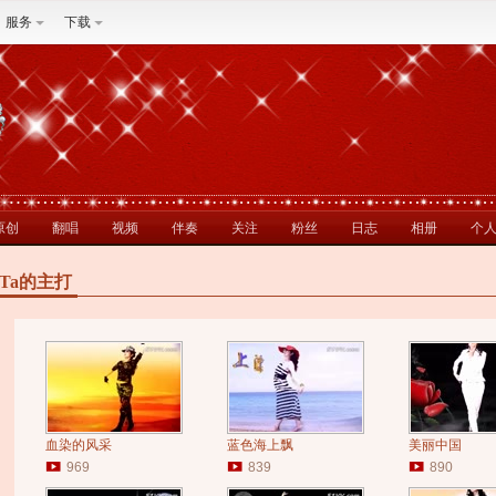
服务
下载
原创
翻唱
视频
伴奏
关注
粉丝
日志
相册
个
Ta的主打
血染的风采
蓝色海上飘
美丽中国
969
839
890