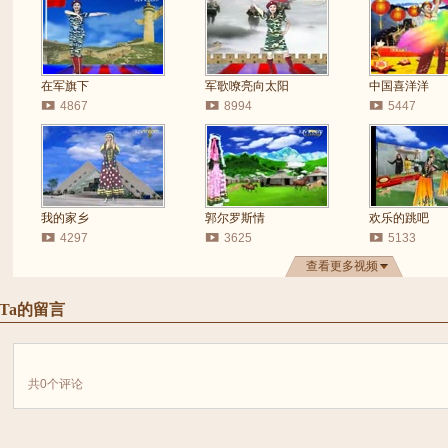
在军旗下
军歌嘹亮向太阳
中国喜洋洋
4867
8994
5447
我的家乡
郭尔罗斯情
欢乐的跳吧
4297
3625
5133
查看更多视频
Ta的留言
共
0
个评论