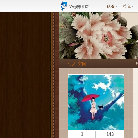
频道
特色
可人 空间
1
143