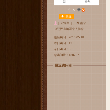
关注
粉丝
可人
关注
|
天蝎座
|
广西 南宁
Ta还没有填写个人简介
最后访问：2013.05.10
昨日访问：12
今日访问：3
总访问量：188707
最近访问者