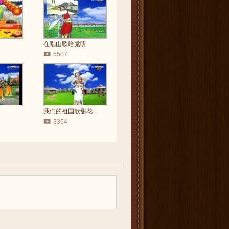
在唱山歌给党听
5507
我们的祖国歌甜花...
3354