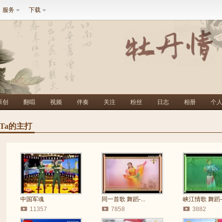
服务
下载
原创
翻唱
视频
伴奏
关注
粉丝
日志
相册
个
Ta的主打
中国军魂
同一首歌 舞蹈-...
峡江情歌 舞蹈-.
11357
7858
3882