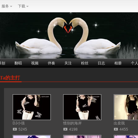
服务
下载
原创
翻唱
视频
伴奏
关注
粉丝
日志
相册
个
Ta的主打
DJ小强
惜别的海岸
出卖我
5245
4198
4455