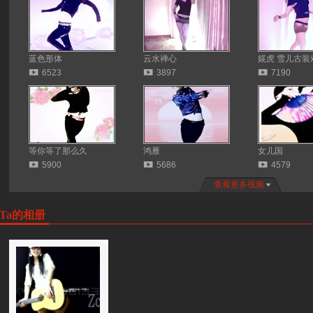
蓝色形体
云水禅心
婲虎 雪儿古装戏.
6523
3897
7190
等你等了那么久
鸿雁
女儿国
5900
5686
4579
查看更多视频
Ta的相册