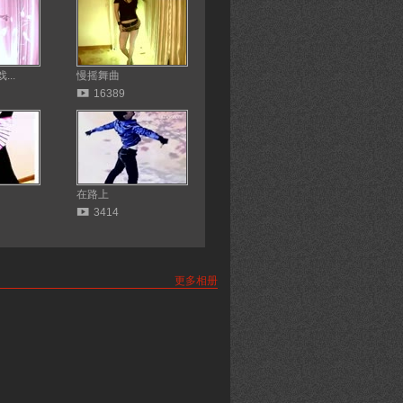
..
慢摇舞曲
16389
在路上
3414
更多相册