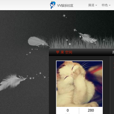
频道
特色
苹 果 空间
0
280