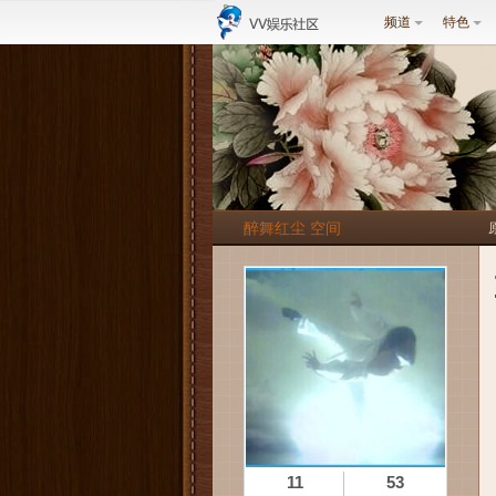
频道
特色
醉舞红尘 空间
11
53