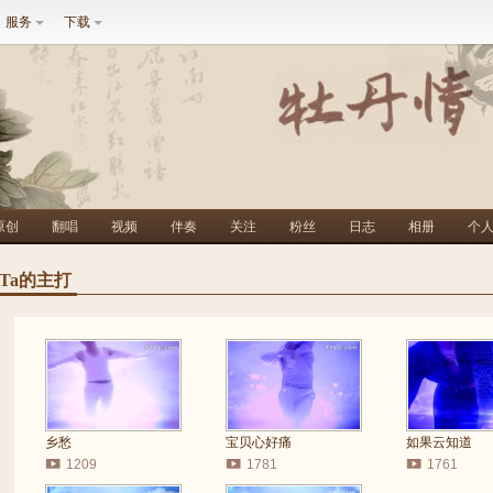
服务
下载
原创
翻唱
视频
伴奏
关注
粉丝
日志
相册
个
Ta的主打
乡愁
宝贝心好痛
如果云知道
1209
1781
1761