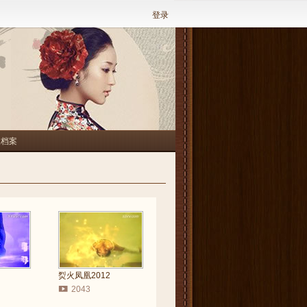
登录
人档案
烮火凤凰2012
2043