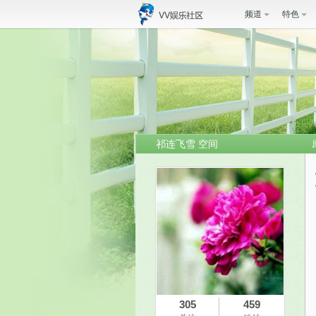
频道
特色
祁连飞雪 空间
305
459