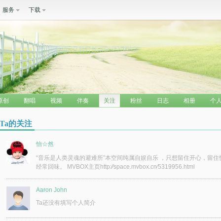
服务
下载
原创
翻唱
视频
伴奏
关注
粉丝
日志
相册
个
Ta的关注
怡☆然
“音乐是人类灵魂的避难所”本空间纯属自娱自乐 ，只想留住开心，留
经常回味。 MVBOX主页http:⁄⁄space.mvbox.cn⁄5319956.html
Aaron John
Ta还没有填写个人简介