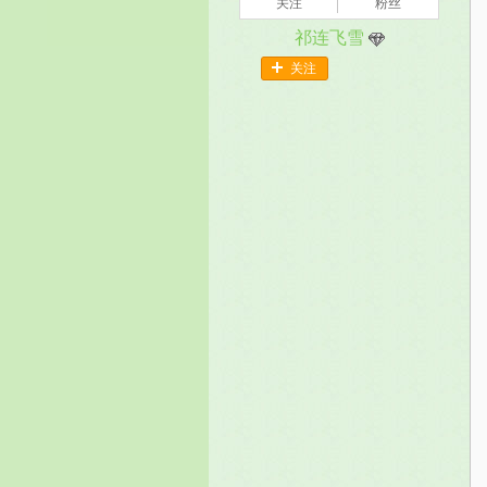
关注
粉丝
祁连飞雪
关注