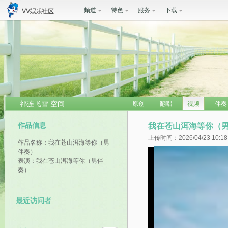
频道
特色
服务
下载
祁连飞雪 空间
原创
翻唱
视频
伴奏
作品信息
我在苍山洱海等你（
上传时间：2026/04/23 10:18
作品名称：我在苍山洱海等你（男
伴奏）
表演：我在苍山洱海等你（男伴
奏）
最近访问者