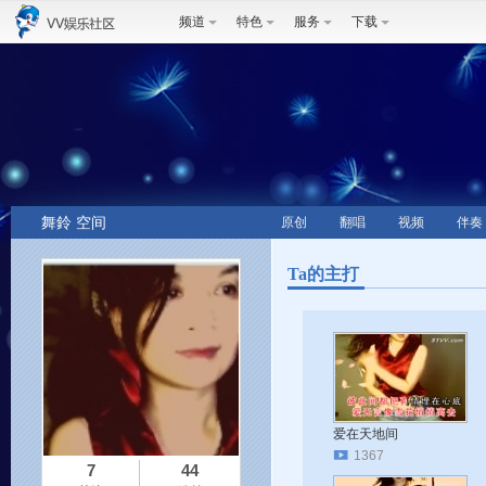
频道
特色
服务
下载
舞鈴 空间
原创
翻唱
视频
伴奏
Ta的主打
爱在天地间
1367
7
44