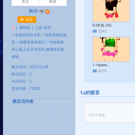
关注
粉丝
舞鈴
关注
DJ本色-201...
|
摩羯座
|
江苏 苏州
3242
一生相识来自天意,一段友情来自诚
意,一份暖意来自惦记,一句祝福来
自心底;人生不过百年,健康快乐最
值钱
+-+[www....
最后访问：2021.01.08
4270
昨日访问：2
今日访问：1
总访问量：71383
Ta的留言
最近访问者
共
0
个评论