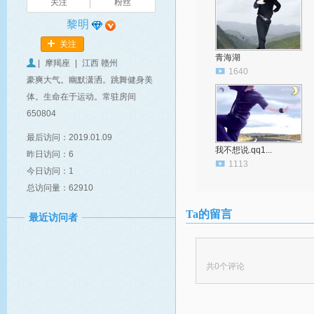
关注
粉丝
黎明
关注
青海湖
|
摩羯座
|
江西 赣州
1640
豪爽大气。幽默潇洒。跳舞健身美
体。生命在于运动。常驻房间
650804
最后访问：2019.01.09
我不想说.qq1...
昨日访问：6
1113
今日访问：1
总访问量：62910
Ta的留言
最近访问者
共
0
个评论