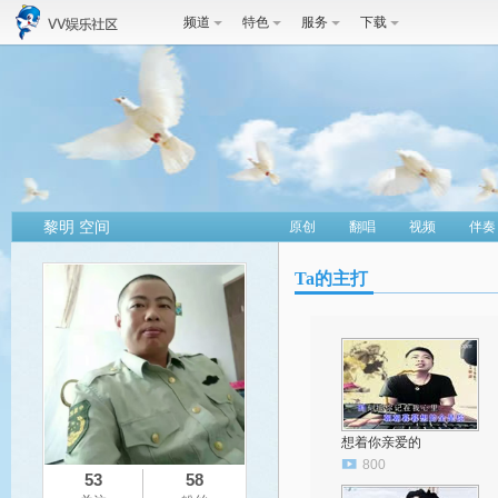
频道
特色
服务
下载
黎明 空间
原创
翻唱
视频
伴奏
Ta的主打
想着你亲爱的
800
53
58