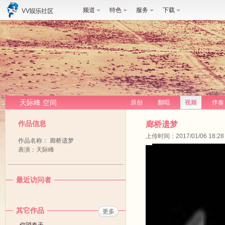
频道
特色
服务
下载
天际峰 空间
原创
翻唱
视频
伴奏
作品信息
廊桥遗梦
上传时间：2017/01/06 18:28
作品名称： 廊桥遗梦
表演：天际峰
最近访问者
其它作品
更多