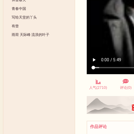
仰望春天
青春中国
写给天堂的丫头
有曾
雨荷 天际峰 流浪的叶子
人气(2710)
评论(0)
作品评论