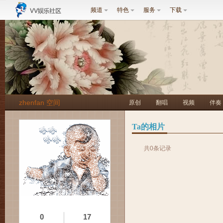
频道
特色
服务
下载
zhenfan 空间
原创
翻唱
视频
伴奏
Ta的相片
共0条记录
0
17