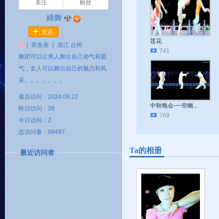
关注
粉丝
締舞
关注
莲花
|
双鱼座
|
浙江 台州
741
舞蹈可以让男人舞出自己帅气和霸
气，女人可以舞出自己的魅力和风
采。。。。。。。
最后访问：2024.09.22
中秋晚会-一帘幽...
昨日访问：26
769
今日访问：2
总访问量：98497
Ta的相册
最近访问者