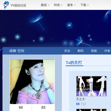
频道
特色
服务
下载
締舞 空间
原创
翻唱
视频
伴奏
Ta的主打
天之大
712
60
83