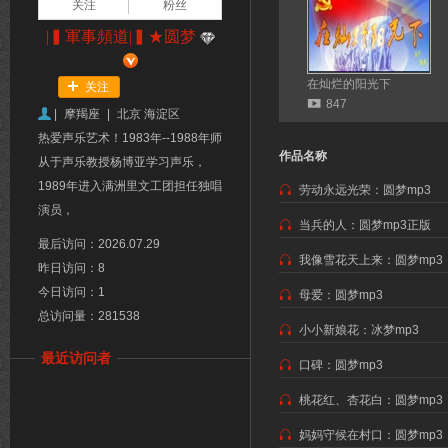
关注
粉丝
|▍軍事頻道|▍★圆梦
在灿烂的阳光下
关注
847
|
摩羯座
|
北京 海淀区
热爱声乐艺术！1983年--1988年师
作品名称
从于声乐教授杨博亚学习声乐，
1989年进入满洲里文工团担任独唱
劳动永远光荣：圆梦mp3
演员，
当兵的人：圆梦mp3正版
最后访问：2026.07.29
我像雪花天上来：圆梦mp3
昨日访问：8
今日访问：1
母爱：圆梦mp3
总访问量：281538
小小新娘花：冰梦mp3
最近访问者
口碑：圆梦mp3
桃花红、杏花白：圆梦mp3
妈妈守候在村口：圆梦mp3