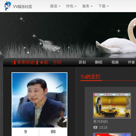
频道
特色
服务
下载
|▍軍事頻道|▍★圆... 空间
原创
翻唱
视频
伴奏
Ta的主打
黄河妈妈
1018
9
88