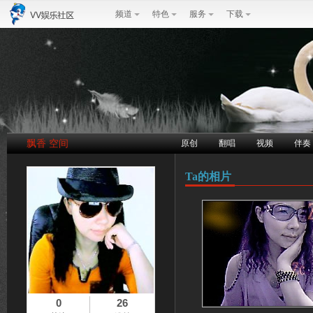
频道
特色
服务
下载
飘香 空间
原创
翻唱
视频
伴奏
Ta的相片
0
26