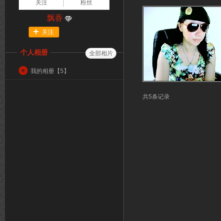
关注
粉丝
飘香
关注
个人相册
全部相片
我的相册【
5
】
共5条记录