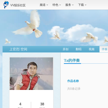
频道
特色
服务
下载
上官烈 空间
原创
翻唱
视频
伴奏
Ta的伴奏
作品名称
共0条记录
4
38