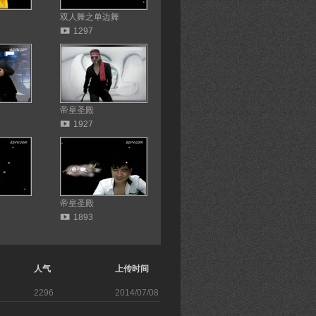
双人舞之单边舞
1297
帝皇圣殿
1927
帝皇圣殿
1893
人气
上传时间
2296
2014/07/08