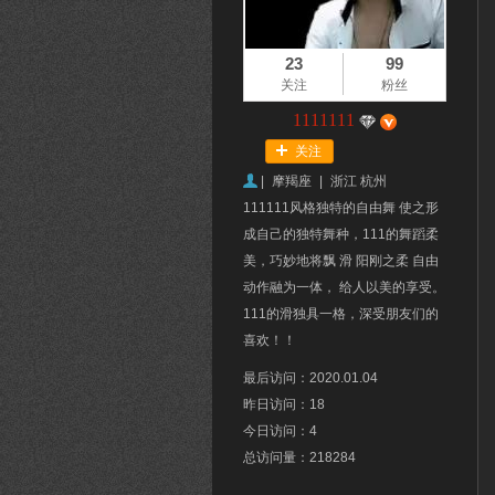
23
99
关注
粉丝
1111111
关注
|
摩羯座
|
浙江 杭州
111111风格独特的自由舞 使之形
成自己的独特舞种，111的舞蹈柔
美，巧妙地将飘 滑 阳刚之柔 自由
动作融为一体， 给人以美的享受。
111的滑独具一格，深受朋友们的
喜欢！！
最后访问：2020.01.04
昨日访问：18
今日访问：4
总访问量：218284