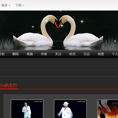
服务
下载
原创
翻唱
视频
伴奏
关注
粉丝
日志
相册
个
Ta的主打