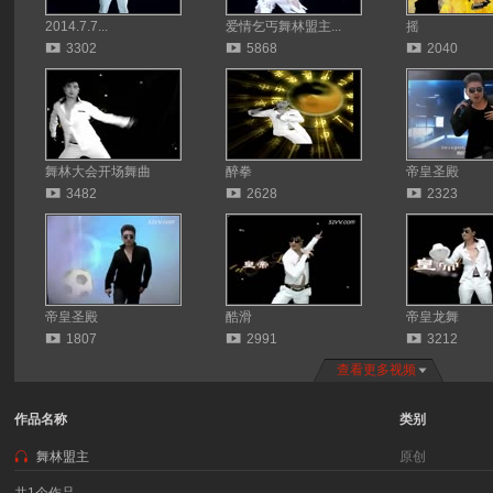
2014.7.7...
爱情乞丐舞林盟主...
摇
3302
5868
2040
舞林大会开场舞曲
醉拳
帝皇圣殿
3482
2628
2323
帝皇圣殿
酷滑
帝皇龙舞
1807
2991
3212
查看更多视频
作品名称
类别
舞林盟主
原创