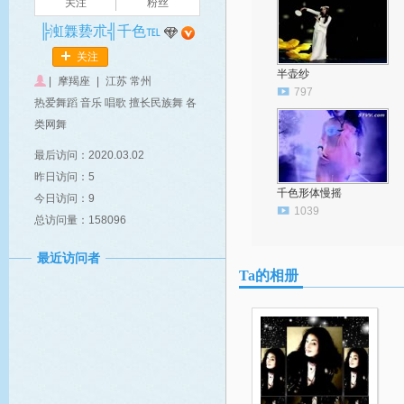
关注
粉丝
╠渱橆兿朮╣千色℡
关注
半壶纱
|
摩羯座
|
江苏 常州
797
热爱舞蹈 音乐 唱歌 擅长民族舞 各
类网舞
最后访问：2020.03.02
昨日访问：5
千色形体慢摇
今日访问：9
1039
总访问量：158096
最近访问者
Ta的相册