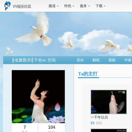
频道
特色
服务
下载
╠渱橆兿朮╣千色℡ 空间
原创
翻唱
视频
伴奏
Ta的主打
一千年以后
890
7
104