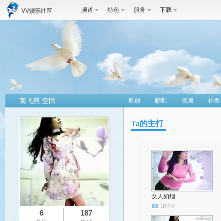
频道
特色
服务
下载
南飞燕 空间
原创
翻唱
视频
伴奏
Ta的主打
女人如烟
3648
6
187