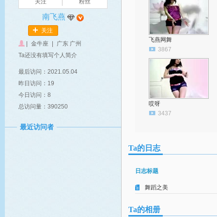
关注
粉丝
南飞燕
关注
飞燕网舞
|
金牛座
|
广东 广州
3867
Ta还没有填写个人简介
最后访问：2021.05.04
昨日访问：19
今日访问：8
哎呀
总访问量：390250
3437
最近访问者
Ta的日志
日志标题
舞蹈之美
Ta的相册