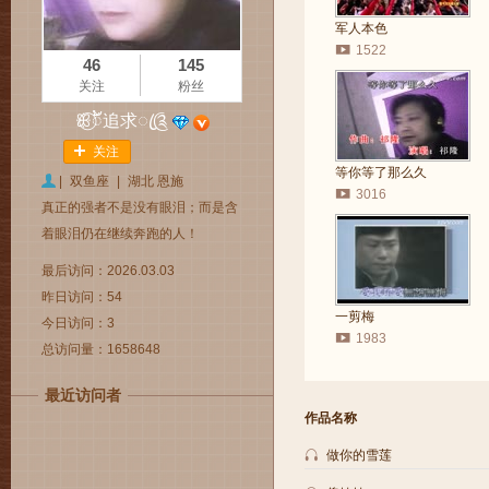
军人本色
1522
46
145
关注
粉丝
ꕥ⃝ᮨ້追求ꦿ༊
关注
等你等了那么久
|
双鱼座
|
湖北 恩施
3016
真正的强者不是没有眼泪；而是含
着眼泪仍在继续奔跑的人！
最后访问：2026.03.03
昨日访问：54
一剪梅
今日访问：3
1983
总访问量：1658648
最近访问者
作品名称
做你的雪莲