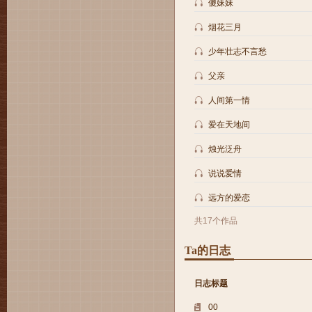
傻妹妹
烟花三月
少年壮志不言愁
父亲
人间第一情
爱在天地间
烛光泛舟
说说爱情
远方的爱恋
共17个作品
Ta的日志
日志标题
00