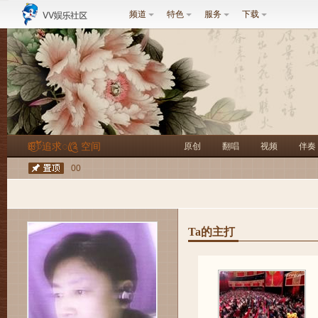
频道
特色
服务
下载
ꕥ⃝ᮨ້追求ꦿ༊ 空间
原创
翻唱
视频
伴奏
00
Ta的主打