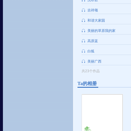
洗衣歌
吉祥颂
和谐大家园
美丽的草原我的家
高原蓝
白狐
美丽广西
共23个作品
Ta的相册