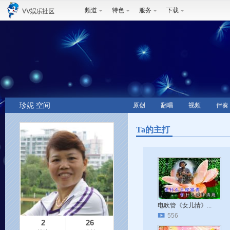
频道
特色
服务
下载
珍妮 空间
原创
翻唱
视频
伴奏
Ta的主打
电吹管《女儿情》...
556
2
26