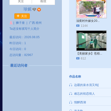
关注
粉丝
珍妮
关注
湴窝村外嫁女20...
|
狮子座
|
广西 梧州
1144
Ta还没有填写个人简介
最后访问：2026.08.05
昨日访问：1
今日访问：0
【美丽家乡】苍梧...
总访问量：82967
612
最近访问者
作品名称
边疆的泉水清又纯[
难忘的初恋情人
情醉西湖