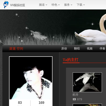
频道
特色
服务
下载
潇灑 空间
原创
翻唱
视频
伴奏
Ta的主打
酷滑
879
83
169