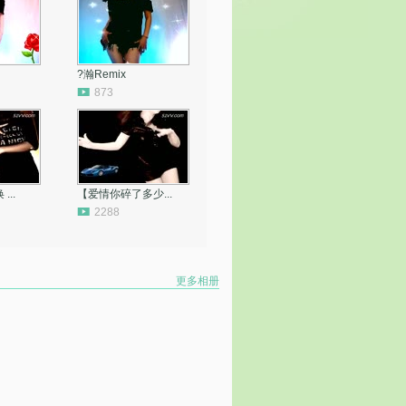
?瀚Remix
873
..
【爱情你碎了多少...
2288
更多相册