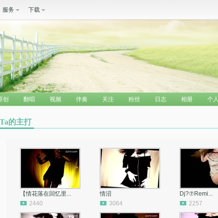
服务
下载
原创
翻唱
视频
伴奏
关注
粉丝
日志
相册
个
Ta的主打
【情花落在回忆里...
情沼
Dj?⑦Remi...
2440
3064
2257