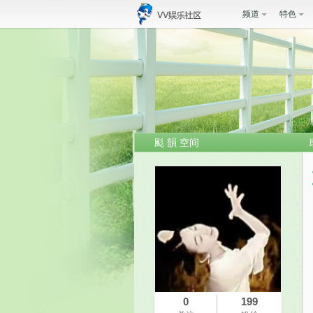
频道
特色
颩 韻 空间
0
199