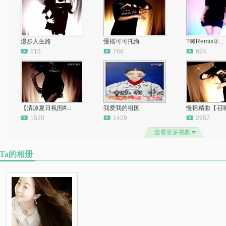
漫步人生路
慢摇可可托海
?瀚Remix②...
616
768
824
【清凉夏日氛围#...
我爱我的祖国
慢摇精曲【召唤 .
1520
1429
2957
查看更多视频
Ta的相册