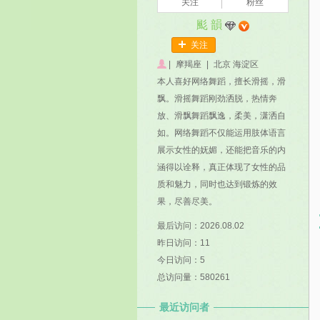
关注
粉丝
颩 韻
关注
|
摩羯座
|
北京 海淀区
本人喜好网络舞蹈，擅长滑摇，滑
飘。滑摇舞蹈刚劲洒脱，热情奔
放、滑飘舞蹈飘逸，柔美，潇洒自
如。网络舞蹈不仅能运用肢体语言
展示女性的妩媚，还能把音乐的内
涵得以诠释，真正体现了女性的品
质和魅力，同时也达到锻炼的效
果，尽善尽美。
最后访问：2026.08.02
昨日访问：11
今日访问：5
总访问量：580261
最近访问者