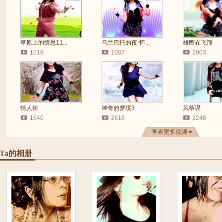
草原上的情思11...
乌兰巴托的夜-怀...
雄鹰在飞翔
1018
1087
2003
情人街
神奇的梦境3
风筝误
1640
2616
2248
查看更多视频
Ta的相册