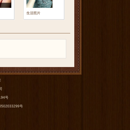
生活照片
接
公司
94号
502033299号