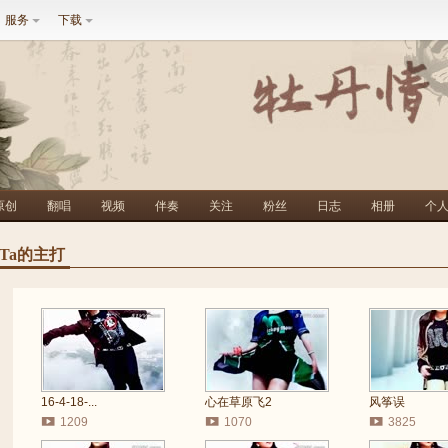
服务
下载
原创
翻唱
视频
伴奏
关注
粉丝
日志
相册
个
Ta的主打
16-4-18-...
心在草原飞2
风筝误
1209
1070
3825