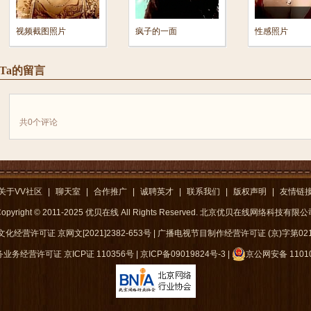
视频截图照片
疯子的一面
性感照片
Ta的留言
共
0
个评论
关于VV社区
|
聊天室
|
合作推广
|
诚聘英才
|
联系我们
|
版权声明
|
友情链
opyright © 2011-2025 优贝在线 All Rights Reserved. 北京优贝在线网络科技有限
化经营许可证 京网文[2021]2382-653号
|
广播电视节目制作经营许可证 (京)字第021
务经营许可证 京ICP证 110356号
|
京ICP备09019824号-3
|
京公网安备 11010