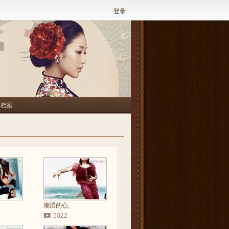
登录
人档案
潮湿的心,
5022