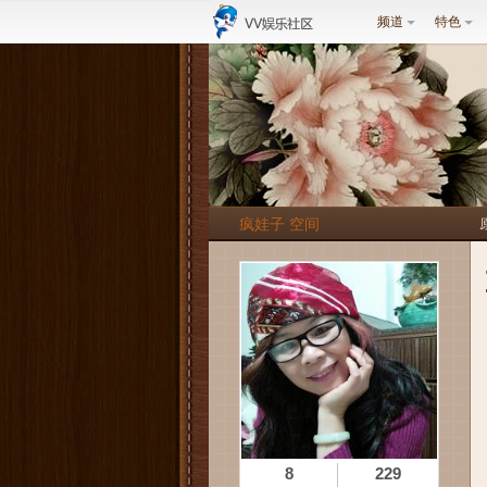
频道
特色
疯娃子 空间
8
229