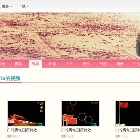
服务
下载
原创
翻唱
视频
伴奏
关注
粉丝
日志
相册
个
Ta的视频
白蛇青蛇国庆特效...
白蛇青蛇国庆特效...
白蛇青蛇国庆特效
808
921
781