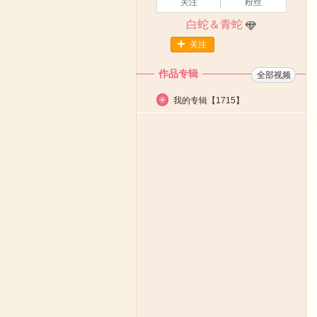
关注
粉丝
白蛇＆青蛇
关注
作品专辑
全部视频
我的专辑【
1715
】