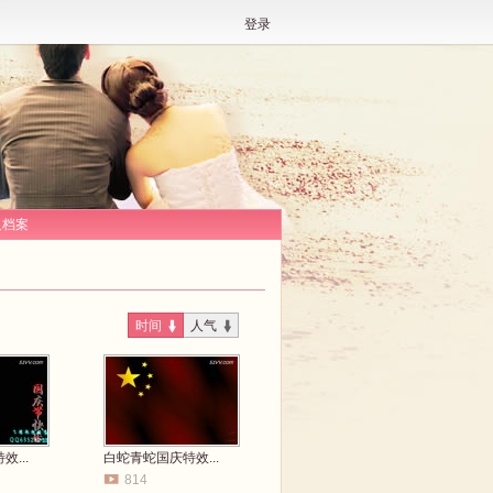
登录
人档案
时间
人气
...
白蛇青蛇国庆特效...
814