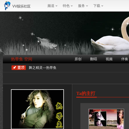
频道
特色
服务
下载
热带鱼 空间
原创
翻唱
视频
伴奏
舞之精灵---热带鱼
Ta的主打