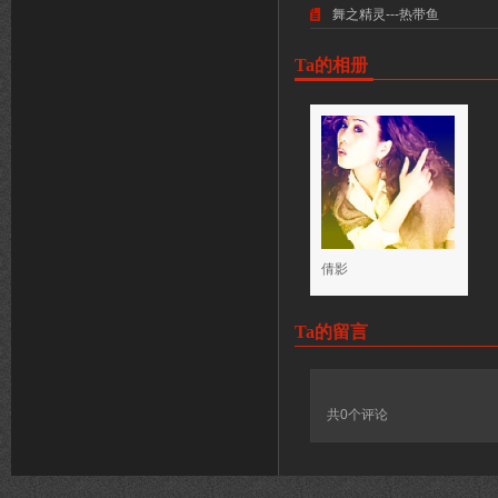
舞之精灵---热带鱼
Ta的相册
倩影
Ta的留言
共
0
个评论