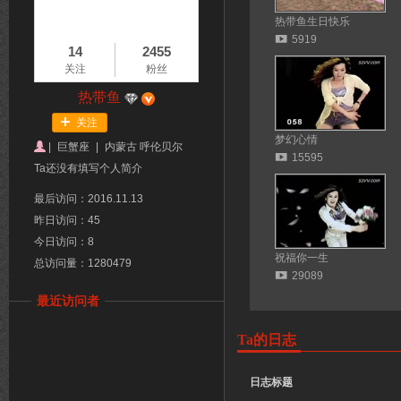
热带鱼生日快乐
5919
14
2455
关注
粉丝
热带鱼
关注
梦幻心情
|
巨蟹座
|
内蒙古 呼伦贝尔
15595
Ta还没有填写个人简介
最后访问：2016.11.13
昨日访问：45
今日访问：8
祝福你一生
总访问量：1280479
29089
最近访问者
Ta的日志
日志标题