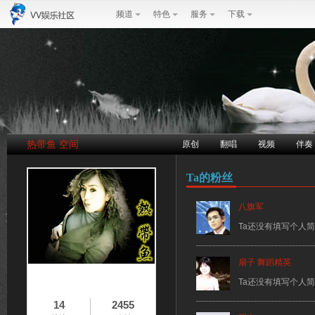
频道
特色
服务
下载
热带鱼 空间
原创
翻唱
视频
伴奏
Ta的粉丝
八旗军
Ta还没有填写个人
扇子 舞蹈精英
Ta还没有填写个人
14
2455