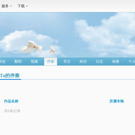
服务
下载
原创
翻唱
视频
伴奏
关注
粉丝
日志
相册
个
Ta的伴奏
作品名称
所属专辑
共0条记录