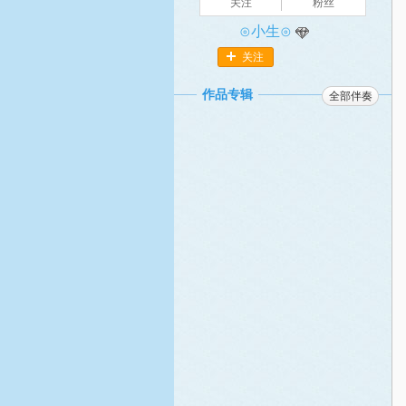
关注
粉丝
⊙小生⊙
关注
作品专辑
全部伴奏