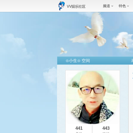
频道
特色
⊙小生⊙ 空间
441
443