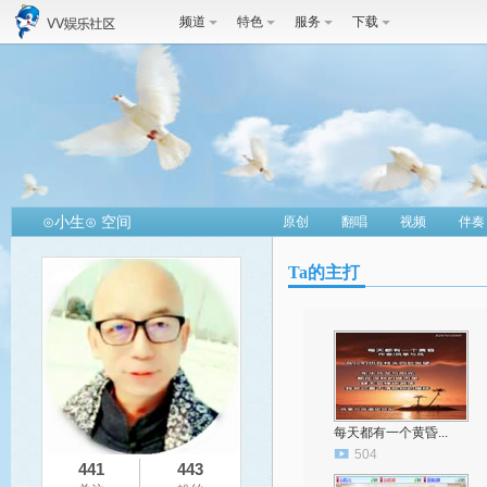
频道
特色
服务
下载
⊙小生⊙ 空间
原创
翻唱
视频
伴奏
Ta的主打
每天都有一个黄昏...
504
441
443