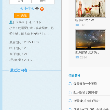
关注
粉丝
⊙小生⊙
关注
听 风在吹 小生
|
天蝎座
|
辽宁 丹东
1481
小生：朗诵爱好者，喜欢配音。热
爱生活，阳光向上的纯爷们。。。
最后访问：2025.11.09
昨日访问：20
配乐朗诵 北方的...
今日访问：21
2384
总访问量：294170
最近访问者
作品名称
每天都有一个黄昏
配乐朗诵 我在等你
合诵“老兵 我们回家 ”
废墟上的花【6】 合诵 小生