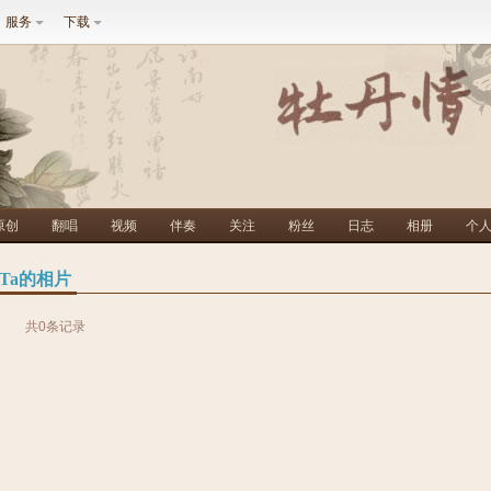
服务
下载
原创
翻唱
视频
伴奏
关注
粉丝
日志
相册
个
Ta的相片
共0条记录