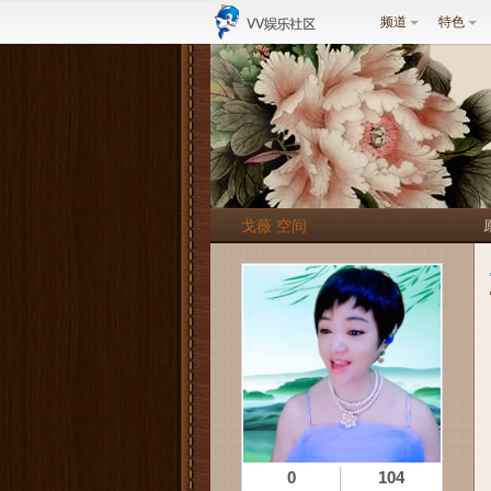
频道
特色
戈薇 空间
0
104