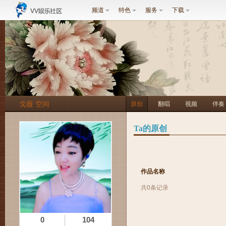
频道
特色
服务
下载
戈薇 空间
原创
翻唱
视频
伴奏
Ta的原创
作品名称
共0条记录
0
104