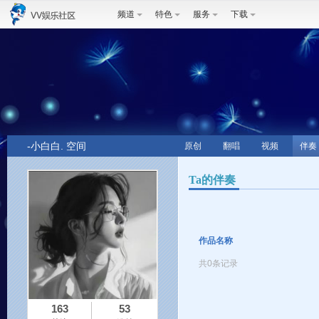
频道
特色
服务
下载
-小白白. 空间
原创
翻唱
视频
伴奏
Ta的伴奏
作品名称
共0条记录
163
53