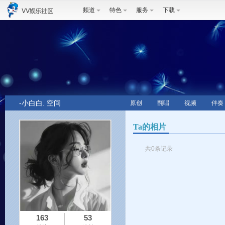
频道
特色
服务
下载
-小白白. 空间
原创
翻唱
视频
伴奏
Ta的相片
共0条记录
163
53