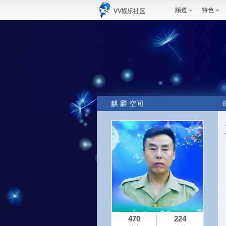
频道
特色
麒 麟 空间
470
224