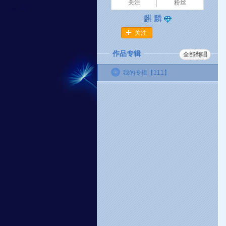
关注
粉丝
麒 麟
关注
作品专辑
全部翻唱
我的专辑【
111
】