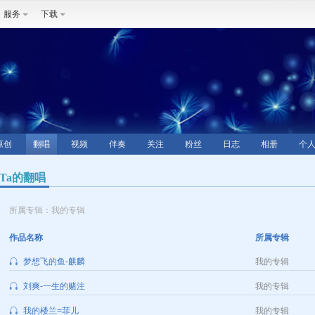
服务
下载
原创
翻唱
视频
伴奏
关注
粉丝
日志
相册
个
Ta的翻唱
所属专辑：我的专辑
作品名称
所属专辑
梦想飞的鱼-麒麟
我的专辑
刘爽-一生的赌注
我的专辑
我的楼兰=菲儿
我的专辑