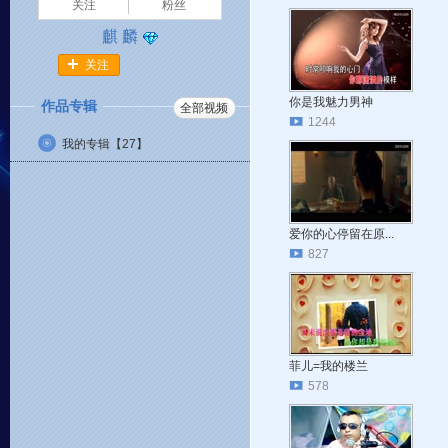
关注
粉丝
麒 麟
关注
你是我魅力男神
作品专辑
全部视频
1244
我的专辑【
27
】
爱你的心停留在原...
827
菲儿=我的楼兰
578