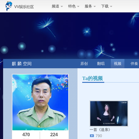
频道
特色
服务
下载
麒 麟 空间
原创
翻唱
视频
伴奏
Ta的视频
一首《送亲》
470
224
790