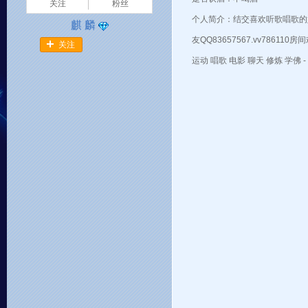
关注
粉丝
个人简介：结交喜欢听歌唱歌的
麒 麟
友QQ83657567.vv786110
关注
运动 唱歌 电影 聊天 修炼 学佛 -