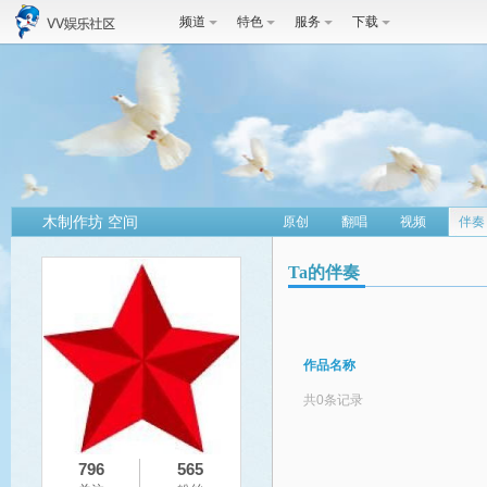
频道
特色
服务
下载
木制作坊 空间
原创
翻唱
视频
伴奏
Ta的伴奏
作品名称
共0条记录
796
565