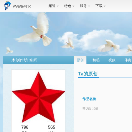
频道
特色
服务
下载
木制作坊 空间
原创
翻唱
视频
伴奏
Ta的原创
作品名称
共0条记录
796
565