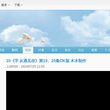
服务
下载
原创
翻唱
视频
伴奏
关注
粉丝
日志
相册
个
10《字 从遇见你》第19、20集OK版 木木制作
上传时间：2024/07/25 12:58