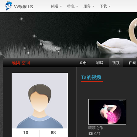
频道
特色
服务
下载
暁柒 空间
原创
翻唱
视频
伴奏
Ta的视频
嘻嘻之作
10
68
937