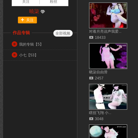
关注
粉丝
暁柒
关注
对着月亮说声我爱...
作品专辑
全部视频
18433
我的专辑【
5
】
小七【
53
】
晓柒自由滑
2457
瞎扭飞翔 小...
3048