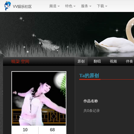
频道
特色
服务
下载
暁柒 空间
原创
翻唱
视频
伴奏
Ta的原创
作品名称
共0条记录
10
68