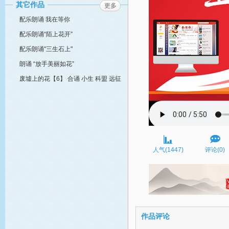
其它作品
更多
配乐朗诵 我在等你
配乐朗诵“陌上花开”
配乐朗诵"三生石上"
朗诵 “放手美丽如花”
废墟上的花【6】 合诵 小生 科盟 远征
人气(1447)
评论(0)
作品评论