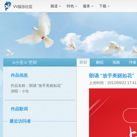
频道
特色
服务
下载
⊙小生⊙ 空间
原创
翻唱
视频
伴奏
作品信息
朗诵 “放手美丽如花”
上传时间：2012/08/22 17:41
作品名称：朗诵 “放手美丽如花”
演唱：小生
作品歌词
最近访问者