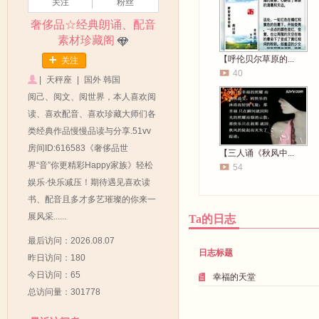
关注
粉丝
奢侈品☆经典朗诵、配音
素材珍藏阁
【呼伦贝尔草原的...
关注
40
|
天秤座
|
国外 韩国
阅己、阅文、阅世界，本人喜欢阅
读、喜欢配音、喜欢珍藏大师们各
类经典作品慢慢品读与分享.51vv
房间ID:616583《奢侈品世
【三人诵《秋风中...
界“音”你更精彩Happy家族》轻松
54
娱乐·快乐减压！期待遇见喜欢读
书、配音且多才多艺璀璨的你来一
展风采......
Ta的日志
最后访问：2026.08.07
日志标题
昨日访问：180
今日访问：65
幸福的天堂
总访问量：301778