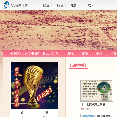
频道
特色
服务
下载
奢侈品☆经典朗诵、配... 空间
原创
翻唱
视频
伴奏
Ta的主打
【一朝春尽红颜老...
88
0
18