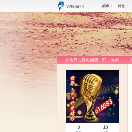
频道
特色
奢侈品☆经典朗诵、配... 空间
0
18