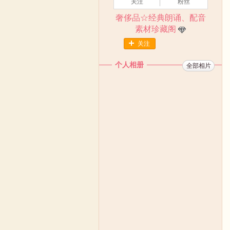
关注
粉丝
奢侈品☆经典朗诵、配音
素材珍藏阁
关注
个人相册
全部相片