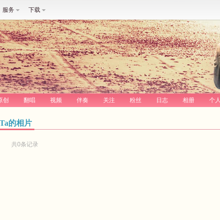
服务
下载
原创
翻唱
视频
伴奏
关注
粉丝
日志
相册
个
Ta的相片
共0条记录