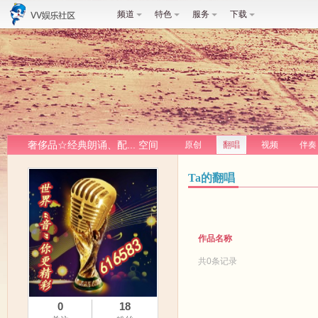
频道
特色
服务
下载
奢侈品☆经典朗诵、配... 空间
原创
翻唱
视频
伴奏
Ta的翻唱
作品名称
共0条记录
0
18