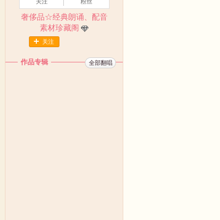
关注
粉丝
奢侈品☆经典朗诵、配音
素材珍藏阁
关注
作品专辑
全部翻唱